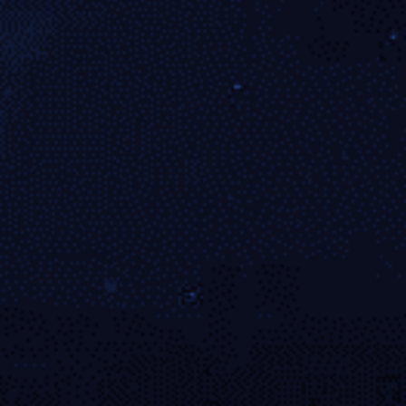
#3
#
回忆雷霆辉煌岁月称
桑顿体型与洛瑞相似但体重更
重或成
-24
推荐
2026-07-20
推荐