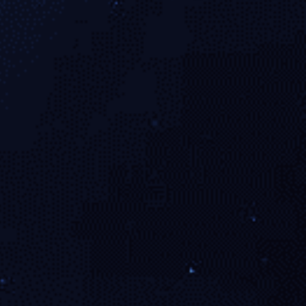
必将迎来新的辉煌篇
3个篮板和3次助攻。
有效的进攻以及卓越的
自身潜力，与队友们携
的传奇故事！
下一篇：