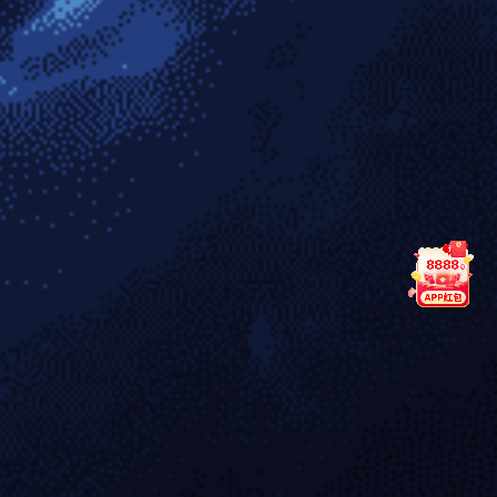
更具灵活性。在与其他
配合让球队能够更加高
称道的重要因素。他将
的身体素质与技术功
里，我们期待他能进一
灵活调整自己的战术思
会看到一个更加成熟、