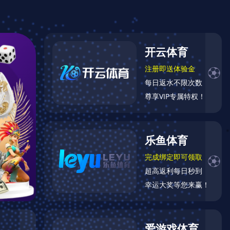
App
公司
体育
注册入口
简介
快讯
空官方在线登录
赛事实时
线登录APP
为您带来高速、高清、稳
端访问