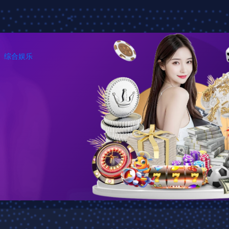
全天更新 ·
星
同步
无论您身在何处，
星空官方在
定的观赛体验。
下载客户端
网页