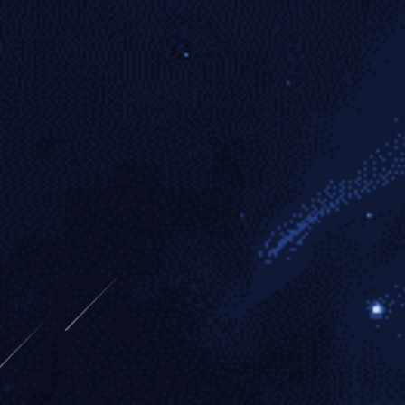
择，吸引对方防守注
彰显了他的篮球智商
作为球队的重要一员
提升全队表现。在本
球队压力。
综上所述，乔治不仅
励着周围的人，让整
3、团队合
篮球是一项团队运动
以增强全队凝聚力。
整个球队实力至关重