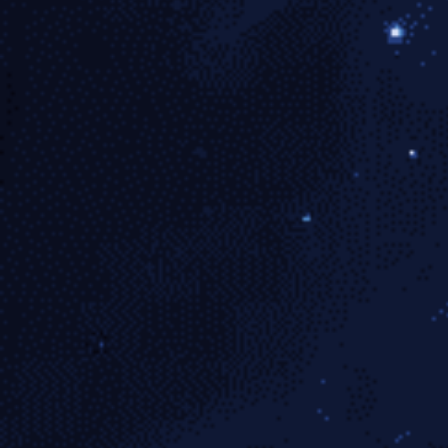
3、主教练
作为球队指挥官，主
例外都强调以攻代守
防守时机。
此外，在技术层面上
阵容及替补计划，让
得到锻炼机会，以便
最值得一提的是，在
区域防守，这样有效
位队员都能保持最佳
升起到了不可替代作
4、案例分