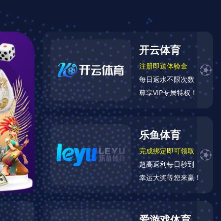
App
公司
体育
注册入口
简介
快讯
空官方在线登录
赛事实时
线登录APP
为您带来高速、高清、稳
端访问