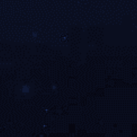
#3
#
与洛瑞相似但体重更
埃梅里表示全力以赴英超相信
德泽尔
-20
推荐
2026-07-03
推荐
联系我们
白银市白银区北京东路589号
support@tanyamayers.com