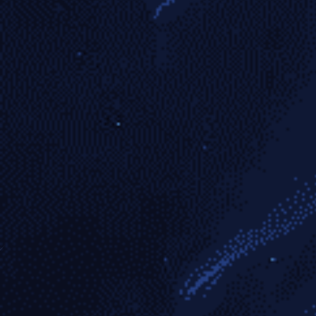
取主动权。这种灵活
2、球员表
个别球员出色的个人
有一些技术精湛且极
够通过个人突破或远
然而，仅仅依靠个别
通过不断磨合，提高
到空档，并作出灵敏
心理素质同样是影响
压力。然而，萨索洛
放松，全力以赴投入