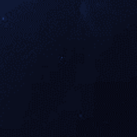
文图斯的一役无疑是一
手。值得注意的是，该
了尤文图斯锋线核心力
下，没有因为比分而失
不仅积累了实战经验，
执行到位，就能取得不
的考验，而正是在这些
术体系、优秀团体配合以