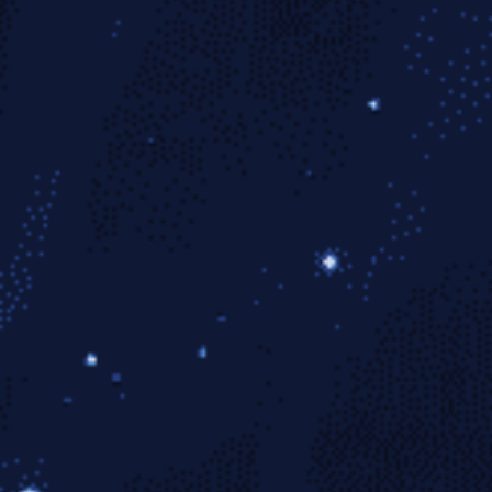
性无疑是他们能在客场全身而退的重要原因之一。
现与团队默契
表现，是决定一支球队能否在关键时刻逆转局势的重要因素。对
具创造力的球员，如核心攻击手和后防主力。这些球员不仅能够
射等方式，为球队创造得分机会。
明星球员是不够的，更为重要的是整个团队之间良好的默契。在
了彼此之间传接配合效率。例如，在快速反击过程中，各个位置
反应，从而实现快速进攻并最终完成射门。
团队表现的重要因素。在面对客场挑战时，很多时候要承受来自
队凭借平日里良好的心理建设，以及团体内部相互支持、鼓励，
比赛。这种精神状态帮助他们克服困难，实现自我超越。