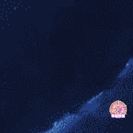
于萨索洛而言，他们拥
承担起进攻重任，还能
训练和比赛中，球员们
上的队友都能够及时找
主场观众和环境带来的
使得每名球员都能心态