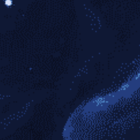
战术思路
教练对于整体战术思路有着至关重要的影响。近年来，萨索洛更
，以速度制胜。在这种战略下，他们不仅注重提升自身攻击火力
，一些细致入微的小调整也体现了主教练卓越之处。例如，根据
每名上场球员都能够发挥自己的最大潜能。同时，他还善于利用
随时补充老将疲惫产生的位置空缺，使得整支队伍始终保持高昂
关键比赛期间，他会针对性的安排专门训练，例如提高定位球执
避免因临场发挥失常导致的不必要失分。此外，他还经常组织心
状态迎接各类挑战。这些做法充分展示了一名优秀主教练的重要
用。
析与总结经验