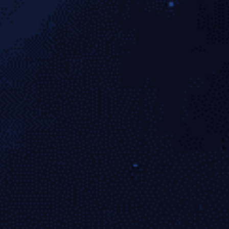
练。从实际比赛中的表现来看，他们已经逐步树立起“韧性”的
的新兴力量提供借鉴模式。
望Sassuolo继续秉持这种拼搏精神，不断完善自身不足，并
乃至欧洲足球舞台上书写更加辉煌的新篇章！